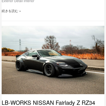
Exterior Detail Interior
続きを読む »
LB-
WORKS
NISSAN
Fairlady
Z
RZ34
(400Z)
LB-WORKS NISSAN Fairlady Z RZ34