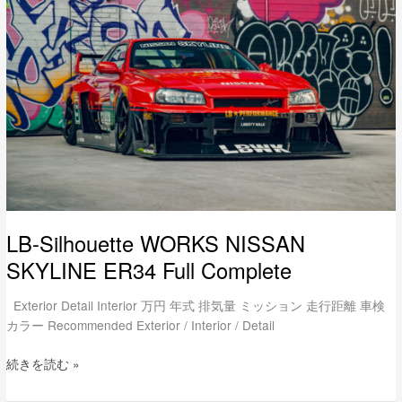
WORKS
NISSAN
SKYLINE
ER34
Full
Complete
LB-Silhouette WORKS NISSAN
SKYLINE ER34 Full Complete
Exterior Detail Interior 万円 年式 排気量 ミッション 走行距離 車検
カラー Recommended Exterior / Interior / Detail
続きを読む »