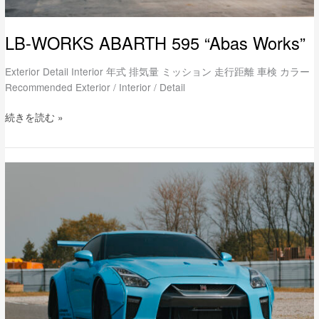
LB-WORKS ABARTH 595 “Abas Works”
Exterior Detail Interior 年式 排気量 ミッション 走行距離 車検 カラー
Recommended Exterior / Interior / Detail
続きを読む »
LB-
WORKS
NISSAN
GT-
R
R35
type.1.5
Blue