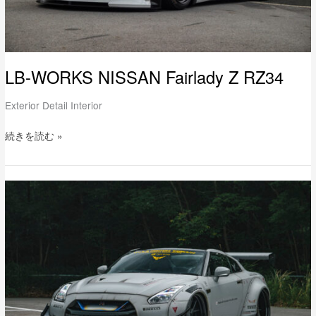
LB-WORKS NISSAN Fairlady Z RZ34
Exterior Detail Interior
続きを読む »
LB-
WORKS
NISSAN
35GT-
RR
Type2.0