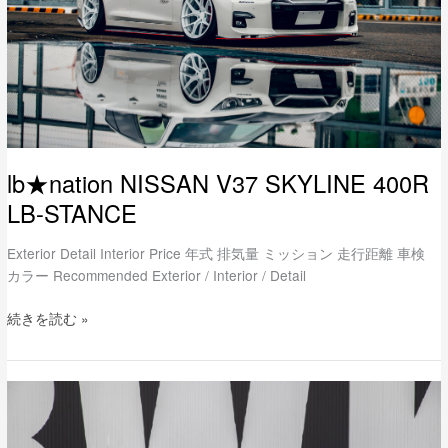
STANCE
lb★nation NISSAN V37 SKYLINE 400R
LB-STANCE
Exterior Detail Interior Price 年式 排気量 ミッション 走行距離 車検
カラー Recommended Exterior / Interior / Detail
続きを読む »
LB-
WORKS
TOYOTA