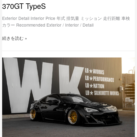
370GT TypeS
Exterior Detail Interior Price 年式 排気量 ミッション 走行距離 車検
カラー Recommended Exterior / Interior / Detail
続きを読む »
lb-
nation
TOYOTA
86
WORKS
Full
Complete