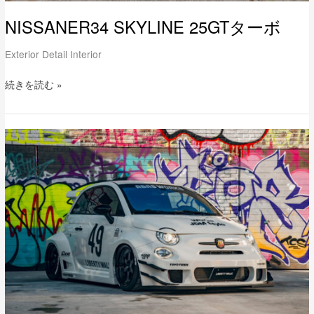
NISSANER34 SKYLINE 25GTターボ
Exterior Detail Interior
続きを読む »
LB-
WORKS
ABARTH
595
“Abas
Works”