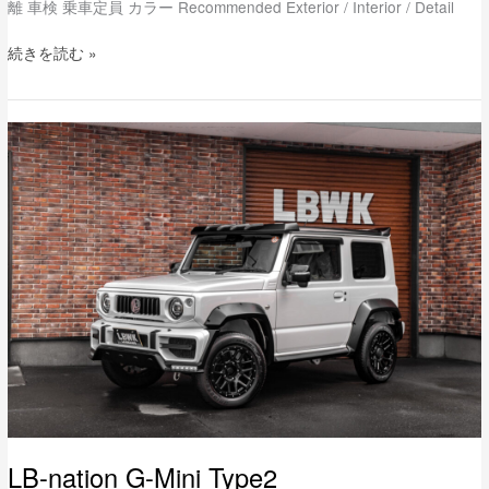
離 車検 乗車定員 カラー Recommended Exterior / Interior / Detail
続きを読む »
LB-
nation
G-
Mini
Type2
LB-nation G-Mini Type2