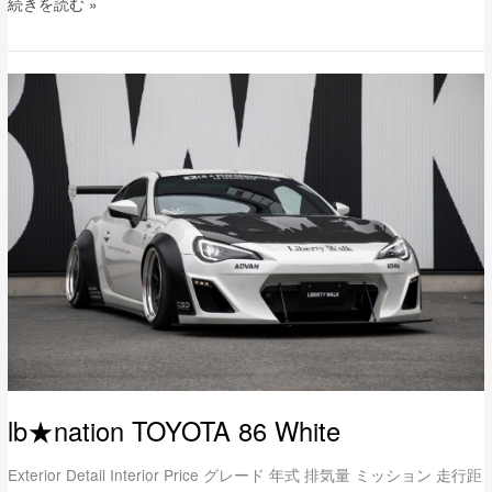
続きを読む »
lb★nation
TOYOTA
86
White
lb★nation TOYOTA 86 White
Exterior Detail Interior Price グレード 年式 排気量 ミッション 走行距