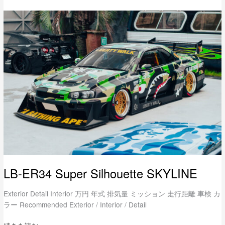
LB-
ER34
Super
Silhouette
SKYLINE
LB-ER34 Super Silhouette SKYLINE
Exterior Detail Interior 万円 年式 排気量 ミッション 走行距離 車検 カ
ラー Recommended Exterior / Interior / Detail