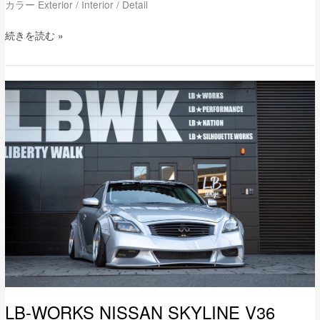
カラー Exterior / Interior / Detail
続きを読む »
LB-
WORKS
NISSAN
SKYLINE
V36
370GT
TypeS
LB-WORKS NISSAN SKYLINE V36