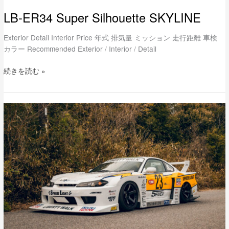
LB-ER34 Super Silhouette SKYLINE
Exterior Detail Interior Price 年式 排気量 ミッション 走行距離 車検
カラー Recommended Exterior / Interior / Detail
続きを読む »
LB-
Super
Silhouette
S15
SILVIA
complete