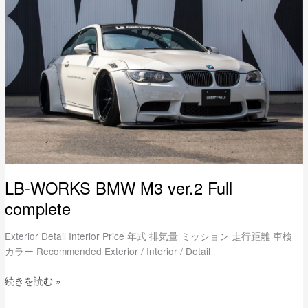
BMW
M3
ver.2
Full
complete
LB-WORKS BMW M3 ver.2 Full
complete
Exterior Detail Interior Price 年式 排気量 ミッション 走行距離 車検
カラー Recommended Exterior / Interior / Detail
続きを読む »