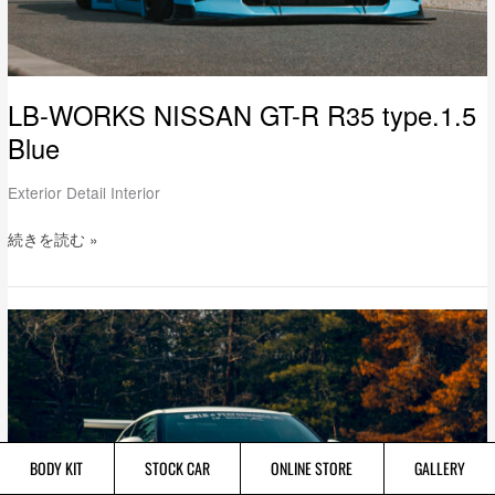
LB-WORKS NISSAN GT-R R35 type.1.5
Blue
Exterior Detail Interior
続きを読む »
LB-
WORKS
NISSAN
GT-
R
R35
type.1.5
BODY KIT
STOCK CAR
ONLINE STORE
GALLERY
ver.1