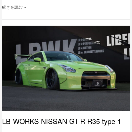
続きを読む »
LB-
WORKS
NISSAN
GT-
R
R35
type
1
LB-WORKS NISSAN GT-R R35 type 1