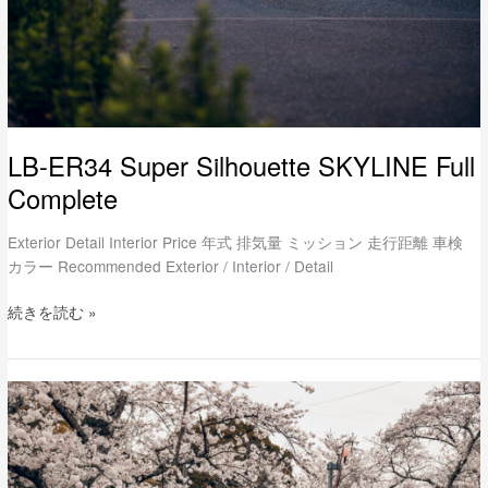
LB-ER34 Super Silhouette SKYLINE Full
Complete
Exterior Detail Interior Price 年式 排気量 ミッション 走行距離 車検
カラー Recommended Exterior / Interior / Detail
続きを読む »
LB-
Super
Silhouette
MAZDA