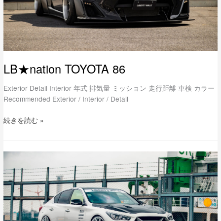
LB★nation TOYOTA 86
Exterior Detail Interior 年式 排気量 ミッション 走行距離 車検 カラー
Recommended Exterior / Interior / Detail
続きを読む »
lb★nation
NISSAN
V37
SKYLINE
400R
LB-