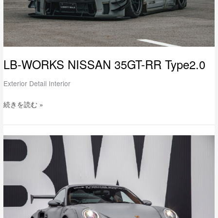
LB-WORKS NISSAN 35GT-RR Type2.0
Exterior Detail Interior
続きを読む »
LB-
WORKS
PORSCHE
997
Full
Complete
[LB
FIGHTER