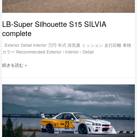
LB-Super Silhouette S15 SILVIA
complete
Exterior Detail Interior 万円 年式 排気量 ミッション 走行距離 車検
カラー Recommended Exterior / Interior / Detail
続きを読む »
LB-
ER34
Super
Silhouette
SKYLINE
Full
Complete