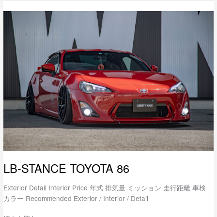
LB-
STANCE
TOYOTA
86
LB-STANCE TOYOTA 86
Exterior Detail Interior Price 年式 排気量 ミッション 走行距離 車検
カラー Recommended Exterior / Interior / Detail