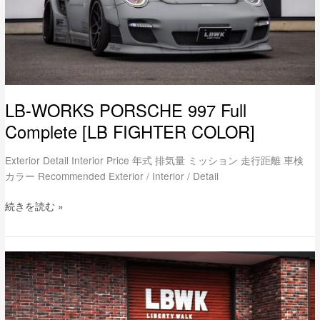
COLOR]
LB-WORKS PORSCHE 997 Full
Complete [LB FIGHTER COLOR]
Exterior Detail Interior Price 年式 排気量 ミッション 走行距離 車検
カラー Recommended Exterior / Interior / Detail
続きを読む »
LB-
WORKS
Ford
MUSTANG