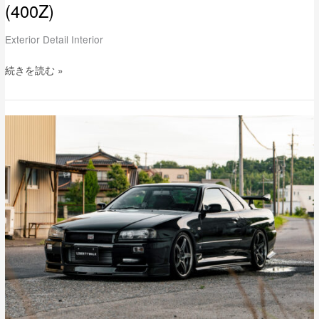
(400Z)
Exterior Detail Interior
続きを読む »
NISSANER34
SKYLINE
25GT
タ
ー
ボ