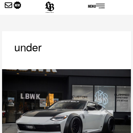
内
MENU
容
を
ス
キ
ッ
under
プ
LB-
WORKS
NISSAN
Fairlady
Z
RZ34