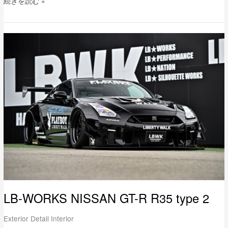
続きを読む »
LB-
WORKS
NISSAN
GT-
R
R35
type
2
LB-WORKS NISSAN GT-R R35 type 2
Exterior Detail Interior